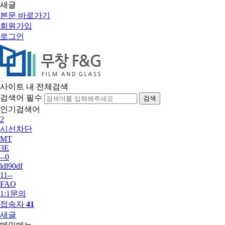
새글
본문 바로가기
회원가입
로그인
사이트 내 전체검색
검색어 필수
검색
인기검색어
2
시선차단
MT
3E
--0
ldl90df
11--
FAQ
1:1문의
접속자
41
새글